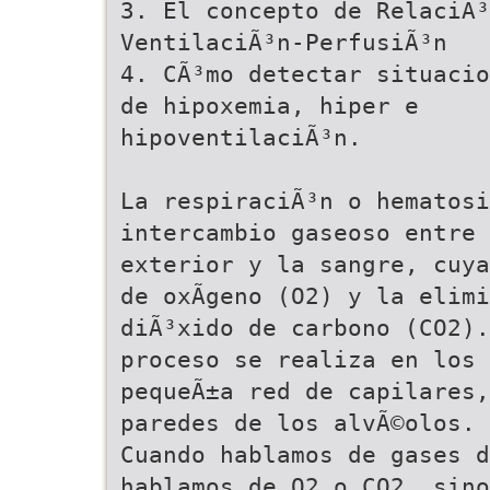
3. El concepto de RelaciÃ³
VentilaciÃ³n-PerfusiÃ³n
4. CÃ³mo detectar situacio
de hipoxemia, hiper e
hipoventilaciÃ³n.
La respiraciÃ³n o hematos
intercambio gaseoso entre 
exterior y la sangre, cuya
de oxÃ­geno (O2) y la elim
diÃ³xido de carbono (CO2).
proceso se realiza en los 
pequeÃ±a red de capilares,
paredes de los alvÃ©olos.
Cuando hablamos de gases d
hablamos de O2 o CO2, sino